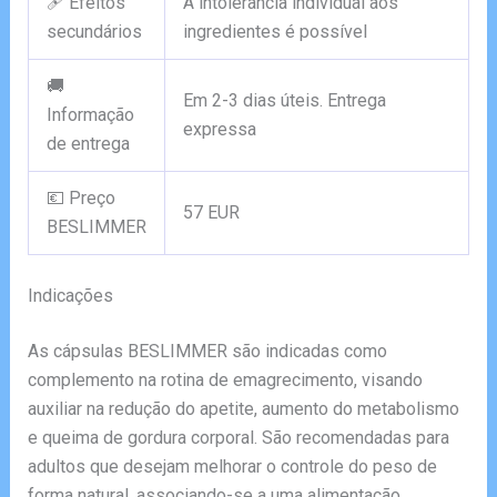
🩹 Efeitos
A intolerância individual aos
secundários
ingredientes é possível
🚚
Em 2-3 dias úteis. Entrega
Informação
expressa
de entrega
💶 Preço
57 EUR
BESLIMMER
Indicações
As cápsulas BESLIMMER são indicadas como
complemento na rotina de emagrecimento, visando
auxiliar na redução do apetite, aumento do metabolismo
e queima de gordura corporal. São recomendadas para
adultos que desejam melhorar o controle do peso de
forma natural, associando-se a uma alimentação