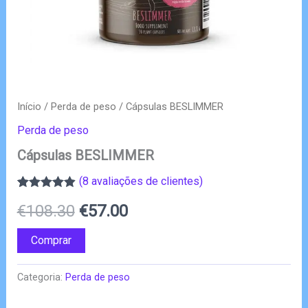
Início
/
Perda de peso
/ Cápsulas BESLIMMER
Perda de peso
Cápsulas BESLIMMER
(
8
avaliações de clientes)
Classificado
8
O
O
€
108.30
€
57.00
com
4.88
em
5 com base
em
preço
preço
Comprar
classificações
de clientes
original
atual
Categoria:
Perda de peso
era:
é: