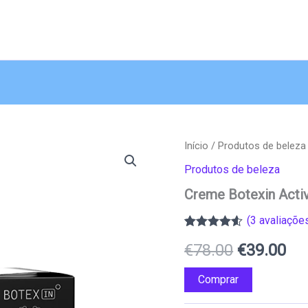
Início
/
Produtos de beleza
Produtos de beleza
Creme Botexin Acti
(
3
avaliações
Classificado
2
O
O
€
78.00
€
39.00
com
4.50
em 5 com
base em
preço
pr
Comprar
classificações
de clientes
original
atu