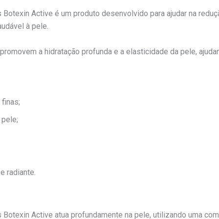
Botexin Active é um produto desenvolvido para ajudar na reduç
udável à pele.
omovem a hidratação profunda e a elasticidade da pele, ajudand
finas;
 pele;
 radiante.
 Botexin Active atua profundamente na pele, utilizando uma co