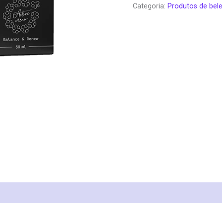
Categoria:
Produtos de bel
era:
é:
€78.00.
€3