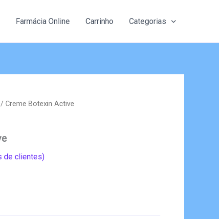
Farmácia Online
Carrinho
Categorias
/ Creme Botexin Active
ve
 de clientes)
eço
al