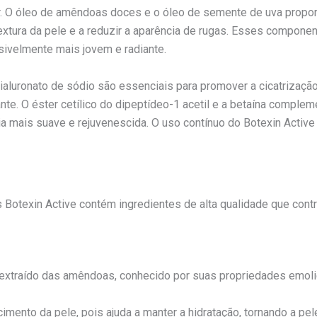
r. O óleo de amêndoas doces e o óleo de semente de uva proporc
extura da pele e a reduzir a aparência de rugas. Esses componen
isivelmente mais jovem e radiante.
 hialuronato de sódio são essenciais para promover a cicatrizaçã
te. O éster cetílico do dipeptídeo-1 acetil e a betaína complem
ia mais suave e rejuvenescida. O uso contínuo do Botexin Active
Botexin Active contém ingredientes de alta qualidade que contr
xtraído das amêndoas, conhecido por suas propriedades emolie
imento da pele, pois ajuda a manter a hidratação, tornando a pel