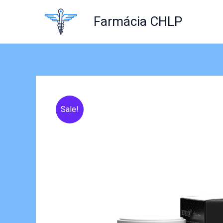
Skip
to
Farmácia CHLP
content
Sale!