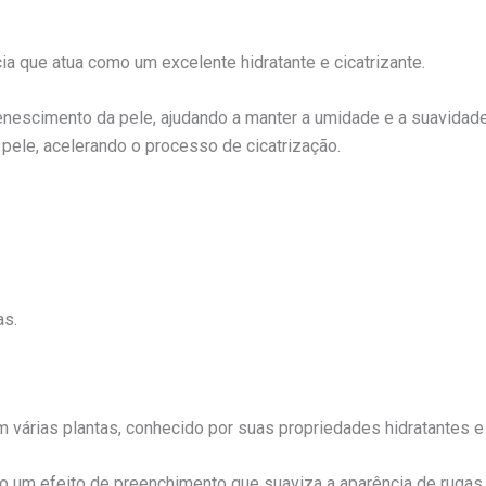
ia que atua como um excelente hidratante e cicatrizante.
nescimento da pele, ajudando a manter a umidade e a suavidade,
ele, acelerando o processo de cicatrização.
.
as.
 várias plantas, conhecido por suas propriedades hidratantes e 
do um efeito de preenchimento que suaviza a aparência de rugas.