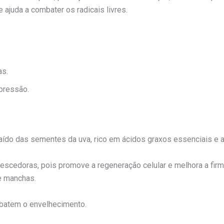
ajuda a combater os radicais livres.
as.
xpressão.
aído das sementes da uva, rico em ácidos graxos essenciais e a
escedoras, pois promove a regeneração celular e melhora a fir
 e manchas.
batem o envelhecimento.