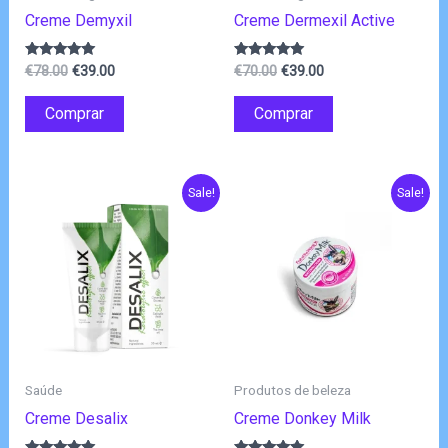
Creme Demyxil
Creme Dermexil Active
O
O
O
O
Avaliação
Avaliação
€
78.00
€
39.00
€
70.00
€
39.00
4.80
5.00
preço
preço
preço
preço
de 5
de 5
original
atual
original
atual
Comprar
Comprar
era:
é:
era:
é:
€78.00.
€39.00.
€70.00.
€39.00.
Sale!
Sale!
Saúde
Produtos de beleza
Creme Desalix
Creme Donkey Milk