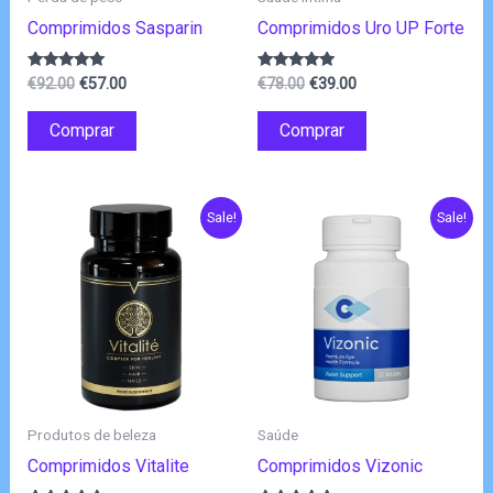
Comprimidos Sasparin
Comprimidos Uro UP Forte
O
O
O
O
Avaliação
Avaliação
€
92.00
€
57.00
€
78.00
€
39.00
4.83
4.75
preço
preço
preço
preço
de 5
de 5
original
atual
original
atual
Comprar
Comprar
era:
é:
era:
é:
€92.00.
€57.00.
€78.00.
€39.00.
Sale!
Sale!
Produtos de beleza
Saúde
Comprimidos Vitalite
Comprimidos Vizonic