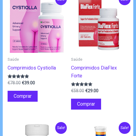
Saúde
Saúde
Comprimidos Cystiolla
Comprimidos DiaFlex
Forte
O
O
Avaliação
€
78.00
€
39.00
4.83
preço
preço
O
O
de 5
Avaliação
€
58.00
€
29.00
original
atual
4.75
Comprar
preço
preço
de 5
era:
é:
original
atual
Comprar
€78.00.
€39.00.
era:
é:
€58.00.
€29.00.
Sale!
Sale!