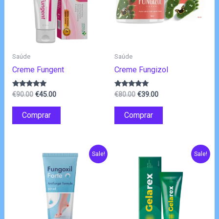
Saúde
Saúde
Creme Fungent
Creme Fungizol
O
O
O
O
Avaliação
Avaliação
€
90.00
€
45.00
€
80.00
€
39.00
4.75
5.00
preço
preço
preço
preço
de 5
de 5
original
atual
original
atual
Comprar
Comprar
era:
é:
era:
é:
€90.00.
€45.00.
€80.00.
€39.00.
Sale!
Sale!