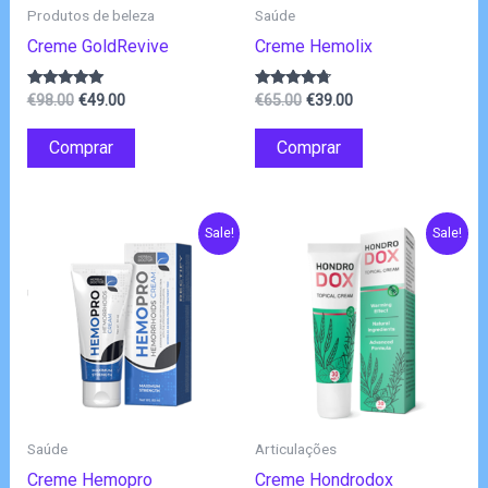
Produtos de beleza
Saúde
Creme GoldRevive
Creme Hemolix
O
O
O
O
Avaliação
Avaliação
€
98.00
€
49.00
€
65.00
€
39.00
4.83
4.50
preço
preço
preço
preço
de 5
de 5
original
atual
original
atual
Comprar
Comprar
era:
é:
era:
é:
€98.00.
€49.00.
€65.00.
€39.00.
Sale!
Sale!
Saúde
Articulações
Creme Hemopro
Creme Hondrodox