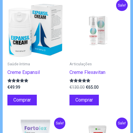
Sale!
Saúde íntima
Articulações
Creme Expansil
Creme Flexavitan
O
O
Avaliação
Avaliação
€
49.99
€
130.00
€
65.00
4.75
4.83
preço
preço
de 5
de 5
original
atual
Comprar
Comprar
era:
é:
€130.00.
€65.00.
Sale!
Sale!