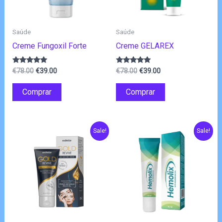
Saúde
Saúde
Creme Fungoxil Forte
Creme GELAREX
O
O
O
O
Avaliação
Avaliação
€
78.00
€
39.00
€
78.00
€
39.00
5.00
4.75
preço
preço
preço
preço
de 5
de 5
original
atual
original
atual
Comprar
Comprar
era:
é:
era:
é:
€78.00.
€39.00.
€78.00.
€39.00.
Sale!
Sale!