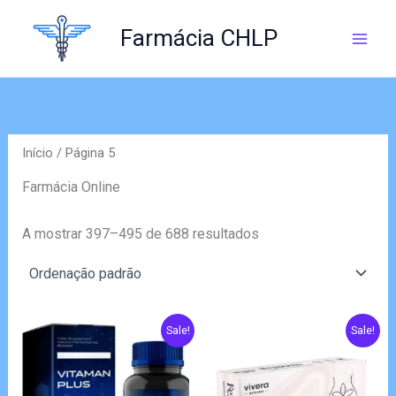
Skip
to
Farmácia CHLP
content
Início
/ Página 5
Farmácia Online
A mostrar 397–495 de 688 resultados
Sale!
Sale!