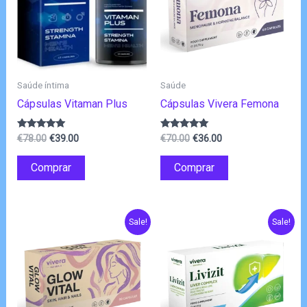
Saúde íntima
Saúde
Cápsulas Vitaman Plus
Cápsulas Vivera Femona
O
O
O
O
Avaliação
Avaliação
€
78.00
€
39.00
€
70.00
€
36.00
5.00
5.00
preço
preço
preço
preço
de 5
de 5
original
atual
original
atual
Comprar
Comprar
era:
é:
era:
é:
€78.00.
€39.00.
€70.00.
€36.00.
Sale!
Sale!