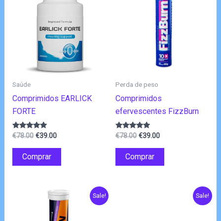
Saúde
Perda de peso
Comprimidos EARLICK
Comprimidos
FORTE
efervescentes FizzBurn
O
O
O
O
Avaliação
Avaliação
€
78.00
€
39.00
€
78.00
€
39.00
4.83
4.75
preço
preço
preço
preço
de 5
de 5
original
atual
original
atual
Comprar
Comprar
era:
é:
era:
é:
€78.00.
€39.00.
€78.00.
€39.00.
Sale!
Sale!