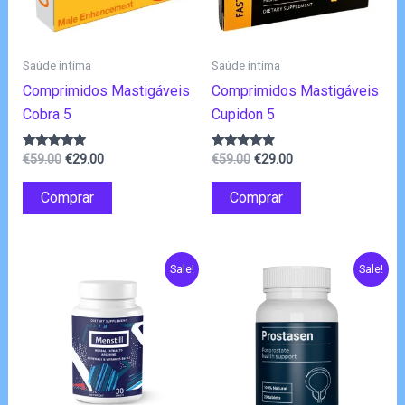
Saúde íntima
Saúde íntima
Comprimidos Mastigáveis
Comprimidos Mastigáveis
Cobra 5
Cupidon 5
O
O
O
O
Avaliação
Avaliação
€
59.00
€
29.00
€
59.00
€
29.00
4.78
4.67
preço
preço
preço
preço
de 5
de 5
original
atual
original
atual
Comprar
Comprar
era:
é:
era:
é:
€59.00.
€29.00.
€59.00.
€29.00.
Sale!
Sale!