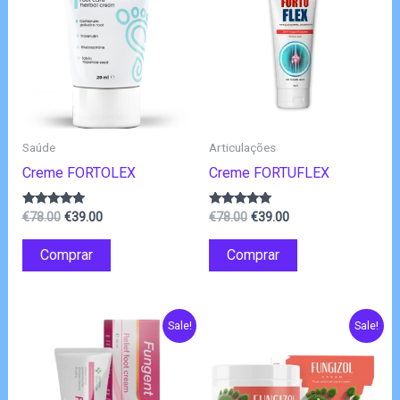
Saúde
Articulações
Creme FORTOLEX
Creme FORTUFLEX
O
O
O
O
Avaliação
Avaliação
€
78.00
€
39.00
€
78.00
€
39.00
4.80
4.83
preço
preço
preço
preço
de 5
de 5
original
atual
original
atual
Comprar
Comprar
era:
é:
era:
é:
€78.00.
€39.00.
€78.00.
€39.00.
Sale!
Sale!