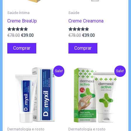
Saúde íntima
Saúde
Creme BreaUp
Creme Creamona
O
O
O
O
Avaliação
Avaliação
€
78.00
€
39.00
€
78.00
€
39.00
4.80
4.75
preço
preço
preço
preço
de 5
de 5
original
atual
original
atual
Comprar
Comprar
era:
é:
era:
é:
€78.00.
€39.00.
€78.00.
€39.00.
Sale!
Sale!
Dermatologia e rosto
Dermatologia e rosto