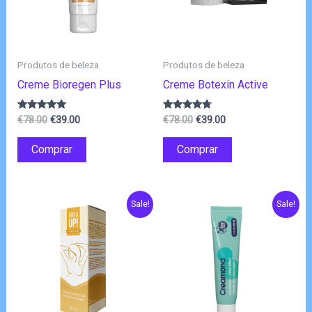
Produtos de beleza
Produtos de beleza
Creme Bioregen Plus
Creme Botexin Active
O
O
O
O
Avaliação
Avaliação
€
78.00
€
39.00
€
78.00
€
39.00
4.75
4.50
preço
preço
preço
preço
de 5
de 5
original
atual
original
atual
Comprar
Comprar
era:
é:
era:
é:
€78.00.
€39.00.
€78.00.
€39.00.
Sale!
Sale!