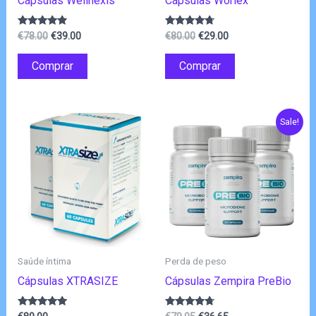
Cápsulas Wellnexis
Cápsulas Worlex
O
O
O
O
Avaliação
Avaliação
€
78.00
€
39.00
€
80.00
€
29.00
4.71
4.50
preço
preço
preço
preço
de 5
de 5
original
atual
original
atual
Comprar
Comprar
era:
é:
era:
é:
€78.00.
€39.00.
€80.00.
€29.00.
Sale!
Saúde íntima
Perda de peso
Cápsulas XTRASIZE
Cápsulas Zempira PreBio
Avaliação
Avaliação